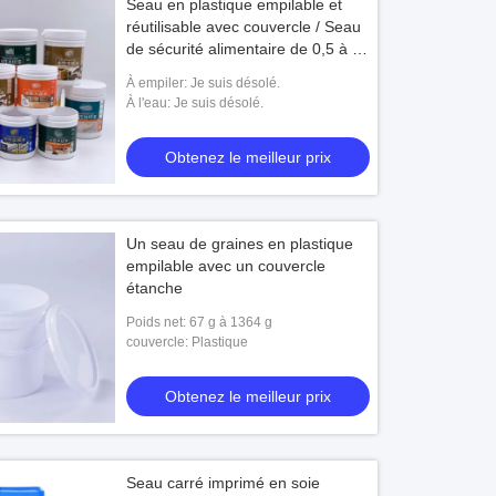
Seau en plastique empilable et
réutilisable avec couvercle / Seau
de sécurité alimentaire de 0,5 à 30
litres
À empiler: Je suis désolé.
À l'eau: Je suis désolé.
Obtenez le meilleur prix
Un seau de graines en plastique
empilable avec un couvercle
étanche
Poids net: 67 g à 1364 g
couvercle: Plastique
Obtenez le meilleur prix
Seau carré imprimé en soie