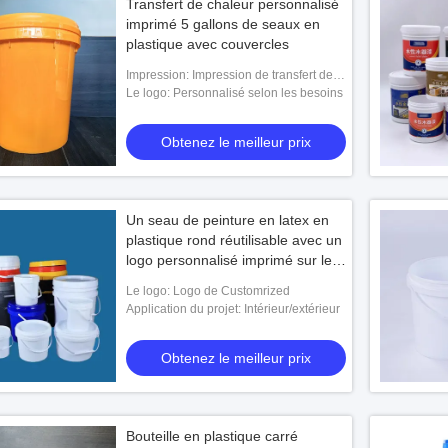
Transfert de chaleur personnalisé
imprimé 5 gallons de seaux en
plastique avec couvercles
Impression: Impression de transfert de
l'écran en soie Printing.heat
Le logo: Personnalisé selon les besoins
Obtenez le meilleur prix
Un seau de peinture en latex en
plastique rond réutilisable avec un
logo personnalisé imprimé sur le
couvercle
Le logo: Logo de Customrized
Application du projet: Intérieur/extérieur
Obtenez le meilleur prix
Bouteille en plastique carré