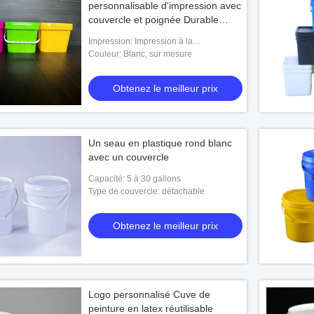
personnalisable d'impression avec
couvercle et poignée Durable
Bouteille carré 5 gallons
Impression: Impression à la
sérigraphie/transfert thermique/
Couleur: Blanc, sur mesure
étiquetage des moules
Obtenez le meilleur prix
Un seau en plastique rond blanc
avec un couvercle
Capacité: 5 à 30 gallons
Type de couvercle: détachable
Obtenez le meilleur prix
Logo personnalisé Cuve de
peinture en latex réutilisable