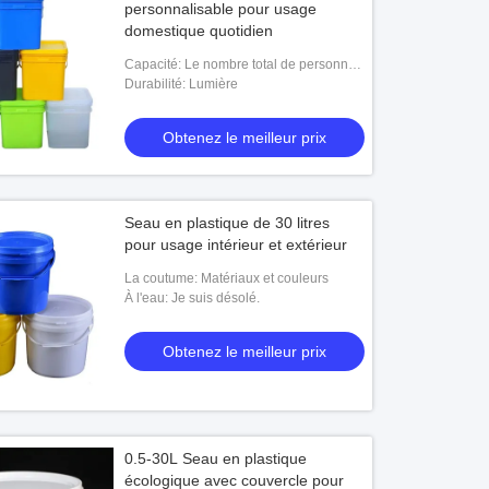
personnalisable pour usage
domestique quotidien
Capacité: Le nombre total de personnes
concernées par les mesures de
Durabilité: Lumière
prévention et de prévention
Obtenez le meilleur prix
Seau en plastique de 30 litres
pour usage intérieur et extérieur
La coutume: Matériaux et couleurs
À l'eau: Je suis désolé.
Obtenez le meilleur prix
0.5-30L Seau en plastique
écologique avec couvercle pour