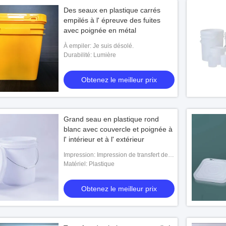
Des seaux en plastique carrés
empilés à l' épreuve des fuites
avec poignée en métal
À empiler: Je suis désolé.
Durabilité: Lumière
Obtenez le meilleur prix
Grand seau en plastique rond
blanc avec couvercle et poignée à
l' intérieur et à l' extérieur
Impression: Impression de transfert de
l'écran en soie Printing.heat
Matériel: Plastique
Obtenez le meilleur prix