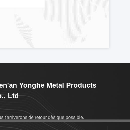
n'an Yonghe Metal Products
., Ltd
s t'arriverons de retour dès que possible.