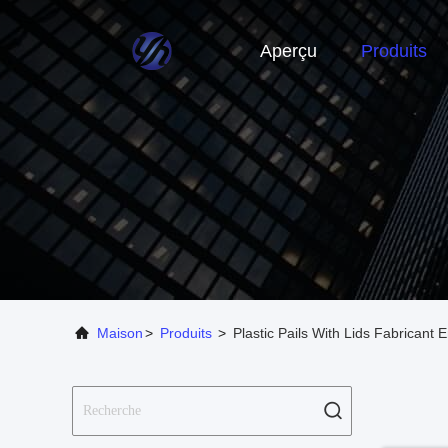
Aperçu
Produits
Maison
>
Produits
>
Plastic Pails With Lids Fabricant 