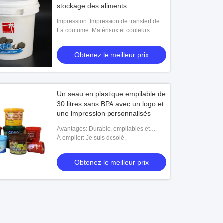
stockage des aliments
Impression: Impression de transfert de
l'écran en soie Printing.heat
La coutume: Matériaux et couleurs
Obtenez le meilleur prix
Un seau en plastique empilable de
30 litres sans BPA avec un logo et
une impression personnalisés
Avantages: Durable, empilables et
instables
À empiler: Je suis désolé.
Obtenez le meilleur prix