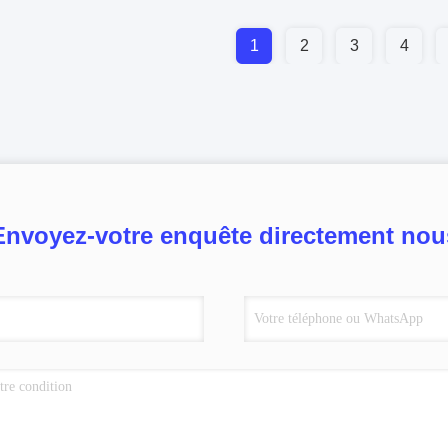
1
2
3
4
Envoyez-votre enquête directement nou