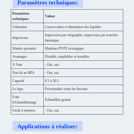
Paramètres techniques:
Paramètres
Valeur
techniques
Utilisation
Conservation et élimination des liquides
Impression par sérigraphie, impression par transfert
Impression
thermique
Matière première
Matériau PP/PE écologique
Avantages
Durable, empilables et instables
À l'eau
- Oui, oui.
Non lié au BPA
- Oui, oui.
Capacité
0.5 à 30 L
Le logo
Personnalisé selon les besoins
Frais
Échantillon gratuit
d'échantillonnage
Facile à nettoyer
- Oui, oui.
Applications à réaliser: