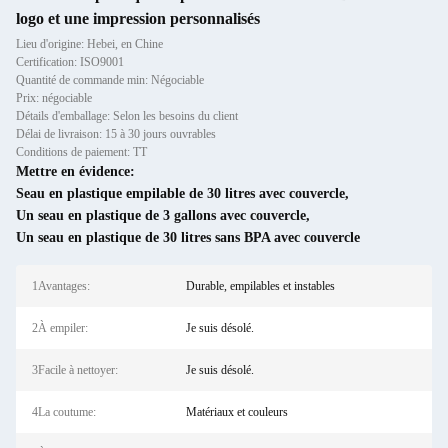
logo et une impression personnalisés
Lieu d'origine: Hebei, en Chine
Certification: ISO9001
Quantité de commande min: Négociable
Prix: négociable
Détails d'emballage: Selon les besoins du client
Délai de livraison: 15 à 30 jours ouvrables
Conditions de paiement: TT
Mettre en évidence:
Seau en plastique empilable de 30 litres avec couvercle
,
Un seau en plastique de 3 gallons avec couvercle
,
Un seau en plastique de 30 litres sans BPA avec couvercle
1Avantages:
Durable, empilables et instables
2À empiler:
Je suis désolé.
3Facile à nettoyer:
Je suis désolé.
4La coutume:
Matériaux et couleurs