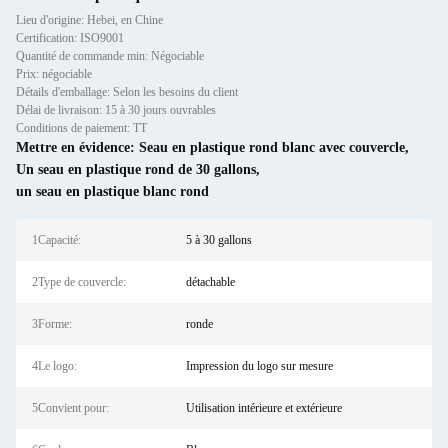
Lieu d'origine: Hebei, en Chine
Certification: ISO9001
Quantité de commande min: Négociable
Prix: négociable
Détails d'emballage: Selon les besoins du client
Délai de livraison: 15 à 30 jours ouvrables
Conditions de paiement: TT
Mettre en évidence:
Seau en plastique rond blanc avec couvercle
,
Un seau en plastique rond de 30 gallons
,
un seau en plastique blanc rond
1Capacité:
5 à 30 gallons
2Type de couvercle:
détachable
3Forme:
ronde
4Le logo:
Impression du logo sur mesure
5Convient pour:
Utilisation intérieure et extérieure