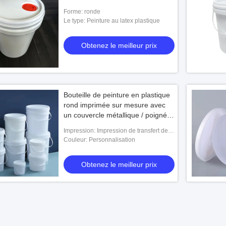
Forme: ronde
Le type: Peinture au latex plastique
Obtenez le meilleur prix
Bouteille de peinture en plastique
rond imprimée sur mesure avec
un couvercle métallique / poignées
en plastique
Impression: Impression de transfert de
l'écran en soie Printing.heat
Couleur: Personnalisation
Obtenez le meilleur prix