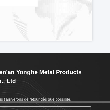
n'an Yonghe Metal Products
., Ltd
s t'arriverons de retour dès que possible.