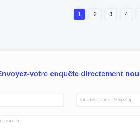
1
2
3
4
Envoyez-votre enquête directement nou