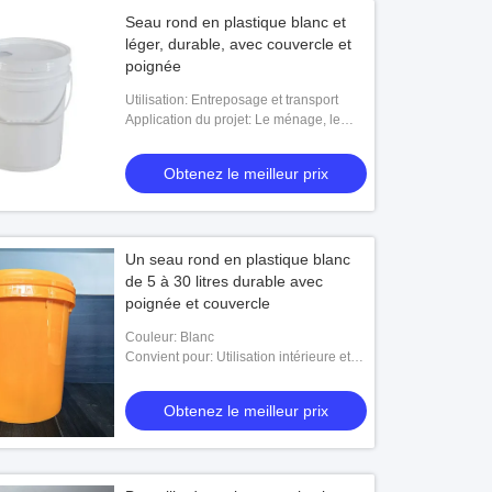
Seau rond en plastique blanc et
léger, durable, avec couvercle et
poignée
Utilisation: Entreposage et transport
Application du projet: Le ménage, le
commerce et l'industrie
Obtenez le meilleur prix
Un seau rond en plastique blanc
de 5 à 30 litres durable avec
poignée et couvercle
Couleur: Blanc
Convient pour: Utilisation intérieure et
extérieure
Obtenez le meilleur prix