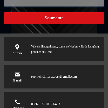
Soumettre
Ville de Zhaogezhuang, comté de Wen'an, ville de Langfang,
province du Hebei
Adresse
sophieinchina.export@gmail.com
E-mail
0086-139-1095-6493