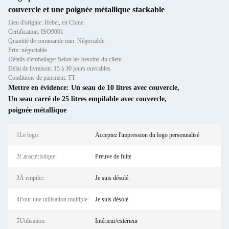
couvercle et une poignée métallique stackable
Lieu d'origine: Hebei, en Chine
Certification: ISO9001
Quantité de commande min: Négociable
Prix: négociable
Détails d'emballage: Selon les besoins du client
Délai de livraison: 15 à 30 jours ouvrables
Conditions de paiement: TT
Mettre en évidence:
Un seau de 10 litres avec couvercle
,
Un seau carré de 25 litres empilable avec couvercle
,
poignée métallique
1Le logo:
Acceptez l'impression du logo personnalisé
2Caractéristique:
Preuve de fuite
3À empiler:
Je suis désolé.
4Pour une utilisation multiple:
Je suis désolé.
5Utilisation:
Intérieur/extérieur