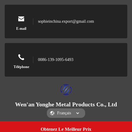
sophieinchina.export@gmail.com
E-mail
0086-139-1095-6493
Téléphone
Wen'an Yonghe Metal Products Co., Ltd
Obtenez Le Meilleur Prix
Get A Quote
Wen'an Yonghe Metal Products Co., Ltd