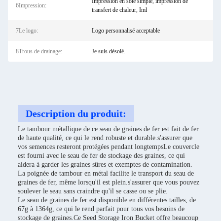
Impression en soie simple, impression de
6Impression:
transfert de chaleur, Iml
7Le logo:
Logo personnalisé acceptable
8Trous de drainage:
Je suis désolé.
Description du produit:
Le tambour métallique de ce seau de graines de fer est fait de fer
de haute qualité, ce qui le rend robuste et durable.s'assurer que
vos semences resteront protégées pendant longtempsLe couvercle
est fourni avec le seau de fer de stockage des graines, ce qui
aidera à garder les graines sûres et exemptes de contamination.
La poignée de tambour en métal facilite le transport du seau de
graines de fer, même lorsqu'il est plein.s'assurer que vous pouvez
soulever le seau sans craindre qu'il se casse ou se plie.
Le seau de graines de fer est disponible en différentes tailles, de
67g à 1364g, ce qui le rend parfait pour tous vos besoins de
stockage de graines.Ce Seed Storage Iron Bucket offre beaucoup