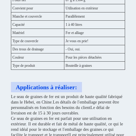
Poids net
67 g à 1364 g
Convient pour
Utilisation en extérieur
Manche et couvercle
Parallèlement
Capacité
1 à 40 litres
Matériel
Fer et alliage
Type de couvercle
Je vous en prie!
Des trous de drainage
- Oui, oui.
Couleur
Pour les pièces détachées
Type de produit
Bouteille à graines
Applications à réaliser:
Le seau de graines de fer est un produit de haute qualité fabriqué
dans le Hebei, en Chine.Les détails de l'emballage peuvent être
personnalisés en fonction des besoins du clientLe délai de
livraison est de 15 à 30 jours ouvrables.
Ce seau de graines en fer est parfait pour une utilisation en
extérieur. Il est durable et fait de métal de haute qualité, ce qui le
rend idéal pour le stockage et l'emballage des graines.ce qui
facilite le transport et le transportIl est principalement utilisé pour