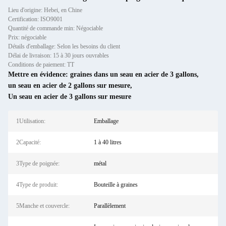
Lieu d'origine: Hebei, en Chine
Certification: ISO9001
Quantité de commande min: Négociable
Prix: négociable
Détails d'emballage: Selon les besoins du client
Délai de livraison: 15 à 30 jours ouvrables
Conditions de paiement: TT
Mettre en évidence:
graines dans un seau en acier de 3 gallons
,
un seau en acier de 2 gallons sur mesure
,
Un seau en acier de 3 gallons sur mesure
1Utilisation:
Emballage
2Capacité:
1 à 40 litres
3Type de poignée:
métal
4Type de produit:
Bouteille à graines
5Manche et couvercle:
Parallèlement