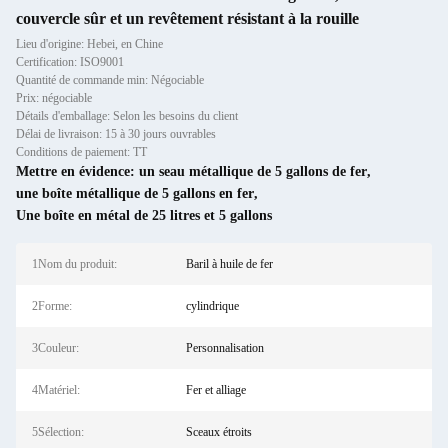
couvercle sûr et un revêtement résistant à la rouille
Lieu d'origine: Hebei, en Chine
Certification: ISO9001
Quantité de commande min: Négociable
Prix: négociable
Détails d'emballage: Selon les besoins du client
Délai de livraison: 15 à 30 jours ouvrables
Conditions de paiement: TT
Mettre en évidence:
un seau métallique de 5 gallons de fer
,
une boîte métallique de 5 gallons en fer
,
Une boîte en métal de 25 litres et 5 gallons
1Nom du produit:
Baril à huile de fer
2Forme:
cylindrique
3Couleur:
Personnalisation
4Matériel:
Fer et alliage
5Sélection:
Sceaux étroits