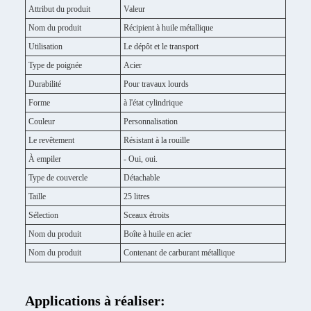
Attribut du produit
Valeur
Nom du produit
Récipient à huile métallique
Utilisation
Le dépôt et le transport
Type de poignée
Acier
Durabilité
Pour travaux lourds
Forme
à l'état cylindrique
Couleur
Personnalisation
Le revêtement
Résistant à la rouille
À empiler
- Oui, oui.
Type de couvercle
Détachable
Taille
25 litres
Sélection
Sceaux étroits
Nom du produit
Boîte à huile en acier
Nom du produit
Contenant de carburant métallique
Applications à réaliser: