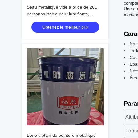
compte
Seau métallique vide à bride de 20L
Une aut
personnalisable pour lubrifiants,
et vibr
peintures et huiles
Obtenez le meilleur prix
Cara
Nom 
Tail
Coul
Épa
Nett
Éco
Para
Attrib
Forme
Boîte d'étain de peinture métallique