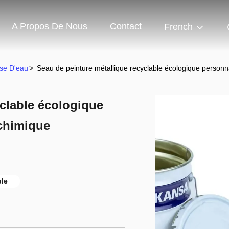
A Propos De Nous
Contact
French
ase D'eau
>
Seau de peinture métallique recyclable écologique personna
yclable écologique
 chimique
ble