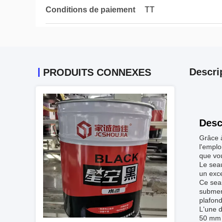
Conditions de paiement
TT
Descri
PRODUITS CONNEXES
Desc
Grâce à
l'emplo
que vou
Le seau
un exce
Ce seau
submerg
plafond
L'une d
50 mm 