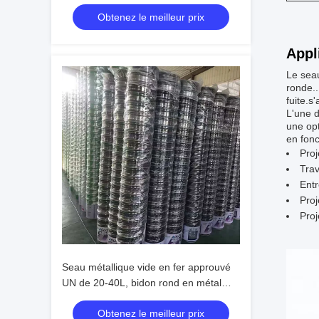
25L avec anneau de verrouillage en
Obtenez le meilleur prix
fer-blanc pour l'emballage de peinture
et de produits chimiques
Appl
Le seau
ronde..
fuite.s
L'une d
une opt
en fonc
Proj
Trav
Entr
Proj
Proj
Seau métallique vide en fer approuvé
UN de 20-40L, bidon rond en métal
pour graisse chimique avec couvercle
Obtenez le meilleur prix