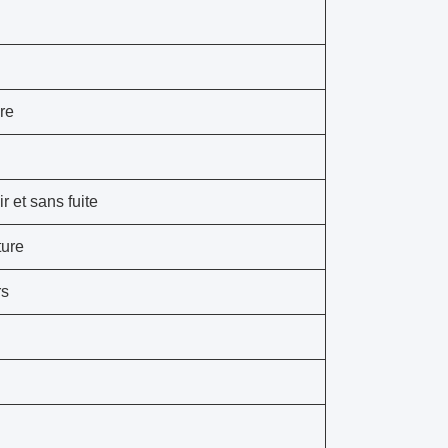
re
r et sans fuite
ture
rs