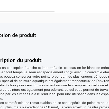
ption de produit
ription du produit:
 sa conception étanche et imperméable, ce seau en fer blanc en métal 
i en tout temps.Le seau est spécialement conçu avec un couvercle étanche
s pouvez conserver votre peinture pendant de plus longues périodes sa
 spécial de peinture aquatique est également respectueux de l'environ
llent choix pour ceux qui souhaitent réduire leur empreinte carbone et 
 de peinture est également peu odorant, ce qui vous permet de travai
é par les fumées.Cela le rend idéal pour une utilisation dans les espace
s.
es caractéristiques remarquables de ce seau spécial de peinture aquat
ou plus, mais n'excédant pas 50 mmQue vous soyez un peintre profes