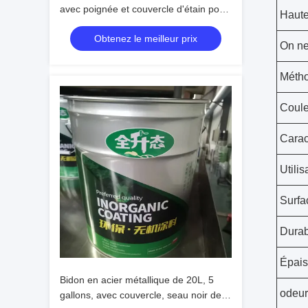
avec poignée et couvercle d'étain pour
Haute
le stockage de produits chimiques
Obtenez le meilleur prix
Capacité 4000ml
On ne
Métho
Coule
Carac
Utilis
Surfa
Durab
Épais
Bidon en acier métallique de 20L, 5
odeur
gallons, avec couvercle, seau noir de