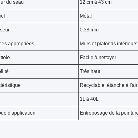
ur du seau
12 cm à 43 cm
iel
Métal
seur
0.38 mm
ces appropriées
Murs et plafonds intérieurs
ttoie
Facile à nettoyer
ilité
Très haut
téristique
Recyclable, étanche à l'air 
1L à 40L
de d'application
Entreposage de la peintur