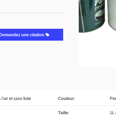
Demandez une citation
'air et sans fuite
Couleur:
Per
Taille:
1L 