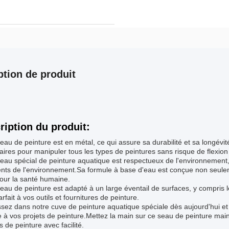
ption de produit
ription du produit:
eau de peinture est en métal, ce qui assure sa durabilité et sa longévité.
ires pour manipuler tous les types de peintures sans risque de flexio
eau spécial de peinture aquatique est respectueux de l'environnement, c
ents de l'environnement.Sa formule à base d'eau est conçue non seule
our la santé humaine.
eau de peinture est adapté à un large éventail de surfaces, y compris le
arfait à vos outils et fournitures de peinture.
ssez dans notre cuve de peinture aquatique spéciale dès aujourd'hui et 
 à vos projets de peinture.Mettez la main sur ce seau de peinture mainte
fs de peinture avec facilité.