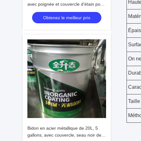
Haute
avec poignée et couvercle d'étain pour
le stockage de produits chimiques
Matér
Obtenez le meilleur prix
Capacité 4000ml
Épais
Surfa
On ne
Durab
Carac
Taille
Métho
Bidon en acier métallique de 20L, 5
gallons, avec couvercle, seau noir de