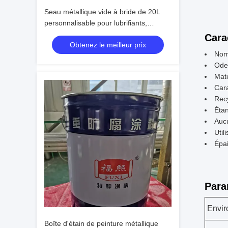
Seau métallique vide à bride de 20L
personnalisable pour lubrifiants,
peintures et huiles
Cara
Obtenez le meilleur prix
Nom 
Odeu
Maté
Cara
Rec
Étan
Aucu
Util
Épa
Para
Envir
Boîte d'étain de peinture métallique