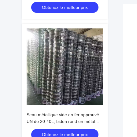
25L avec anneau de verrouillage en
Obtenez le meilleur prix
fer-blanc pour l'emballage de peinture
et de produits chimiques
Seau métallique vide en fer approuvé
UN de 20-40L, bidon rond en métal
pour graisse chimique avec couvercle
Obtenez le meilleur prix