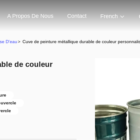
A Propos De Nous
Contact
French
ase D'eau
>
Cuve de peinture métallique durable de couleur personnali
able de couleur
ure
ouvercle
ercle