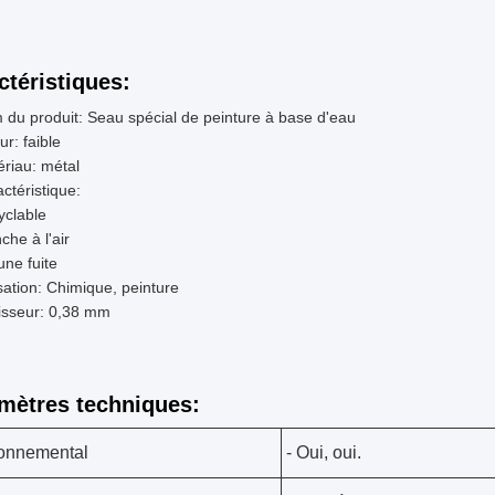
ctéristiques:
du produit: Seau spécial de peinture à base d'eau
r: faible
riau: métal
ctéristique:
yclable
che à l'air
ne fuite
isation: Chimique, peinture
isseur: 0,38 mm
mètres techniques:
onnemental
- Oui, oui.