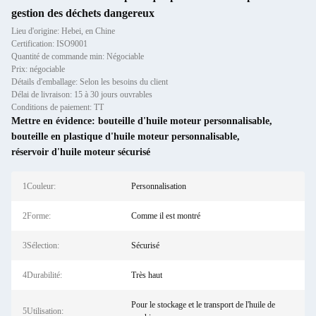
gestion des déchets dangereux
Lieu d'origine: Hebei, en Chine
Certification: ISO9001
Quantité de commande min: Négociable
Prix: négociable
Détails d'emballage: Selon les besoins du client
Délai de livraison: 15 à 30 jours ouvrables
Conditions de paiement: TT
Mettre en évidence:
bouteille d'huile moteur personnalisable
,
bouteille en plastique d'huile moteur personnalisable
,
réservoir d'huile moteur sécurisé
1Couleur:
Personnalisation
2Forme:
Comme il est montré
3Sélection:
Sécurisé
4Durabilité:
Très haut
Pour le stockage et le transport de l'huile de
5Utilisation: