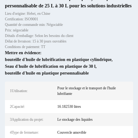
personnalisable de 25 L à 30 L pour les solutions industrielles
Lieu d'origine: Hebei, en Chine
Certification: ISO9001
Quantité de commande min: Négociable
Prix: négociable
Détails d'emballage: Selon les besoins du client
Délai de livraison: 15 à 30 jours ouvrables
Conditions de paiement: TT
Mettre en évidence:
bouteille d'huile de lubrification en plastique cylindrique
,
Seau d'huile de lubrification en plastique de 30 l
,
bouteille d'huile en plastique personnalisable
Pour le stockage et le transport de l'huile
1Utilisation:
lubrifiante
2Capacité:
16.182530 litres
3Application du projet:
Le stockage des liquides
4Type de fermeture:
Couvercle amovible