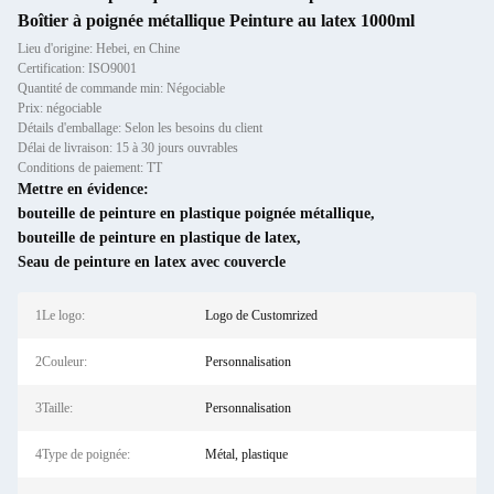
Boîtier à poignée métallique Peinture au latex 1000ml
Lieu d'origine: Hebei, en Chine
Certification: ISO9001
Quantité de commande min: Négociable
Prix: négociable
Détails d'emballage: Selon les besoins du client
Délai de livraison: 15 à 30 jours ouvrables
Conditions de paiement: TT
Mettre en évidence:
bouteille de peinture en plastique poignée métallique
,
bouteille de peinture en plastique de latex
,
Seau de peinture en latex avec couvercle
1Le logo:
Logo de Customrized
2Couleur:
Personnalisation
3Taille:
Personnalisation
4Type de poignée:
Métal, plastique