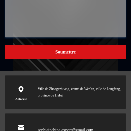
Soumettre
Ville de Zhaogezhuang, comté de Wen'an, ville de Langfang,
province du Hebei
Adresse
sophieinchina.export@gmail.com